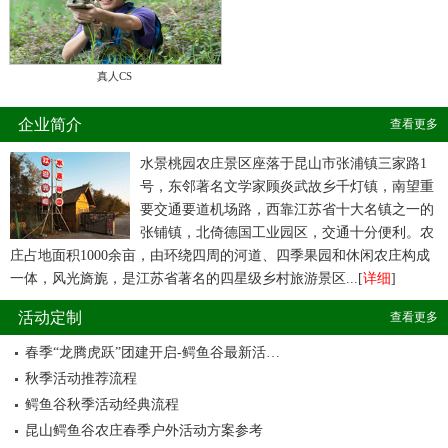
真人CS
企业简介
查看更多
水景桃园农庄景区座落于昆山市张浦镇三家路1
号，东邻著名文学家顾炎武故乡千灯镇，南望重
要交通要道机场路，西靠江苏省十大名镇之一的
张铺镇，北倚德国工业园区，交通十分便利。农
庄占地面积1000余亩，由环绕四周的河道、四季果园和休闲农庄构成
一体，风光旖旎，是江苏省著名的四星级乡村旅游景区...[
详细
]
活动定制
查看更多
春季“龙腾虎跃”团建开启-鳄鱼谷最新活…
秋季活动推荐流程
鳄鱼谷秋季活动经典流程
昆山鳄鱼谷农庄春季户外活动方案参考