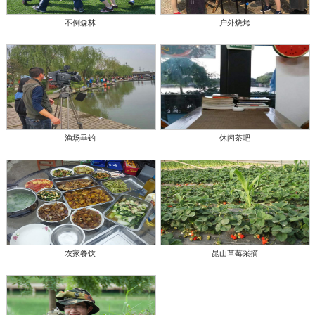
不倒森林
户外烧烤
渔场垂钓
休闲茶吧
农家餐饮
昆山草莓采摘