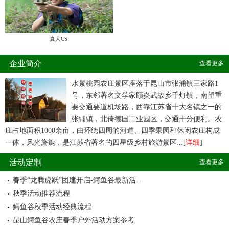
真人CS
企业简介
查看更多
水景桃园农庄景区座落于昆山市张浦镇三家路1
号，东邻著名文学家顾炎武故乡千灯镇，南望重
要交通要道机场路，西靠江苏省十大名镇之一的
张铺镇，北倚德国工业园区，交通十分便利。农
庄占地面积1000余亩，由环绕四周的河道、四季果园和休闲农庄构成
一体，风光旖旎，是江苏省著名的四星级乡村旅游景区...[
详细
]
活动定制
查看更多
春季“龙腾虎跃”团建开启-鳄鱼谷最新活…
秋季活动推荐流程
鳄鱼谷秋季活动经典流程
昆山鳄鱼谷农庄春季户外活动方案参考