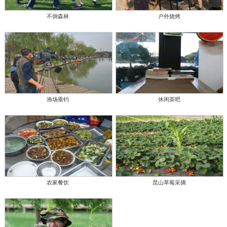
不倒森林
户外烧烤
渔场垂钓
休闲茶吧
农家餐饮
昆山草莓采摘